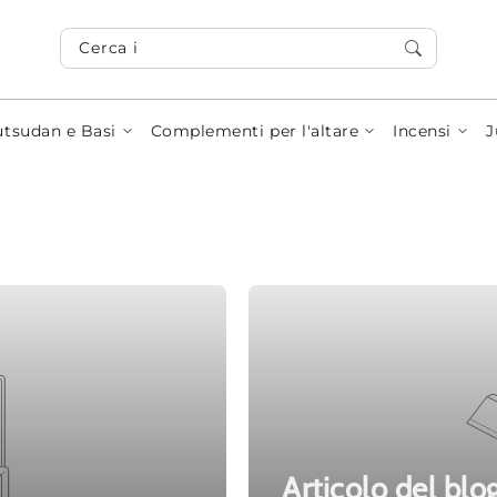
Cerca i tuoi articoli...
tsudan e Basi
Complementi per l'altare
Incensi
J
Articolo del blo