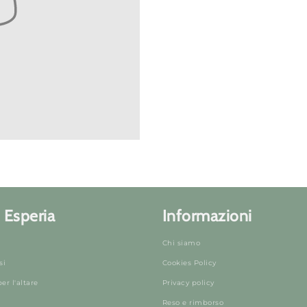
 Esperia
Informazioni
Chi siamo
si
Cookies Policy
r l'altare
Privacy policy
Reso e rimborso