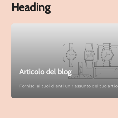
Heading
Articolo del blog
Fornisci ai tuoi clienti un riassunto del tuo arti