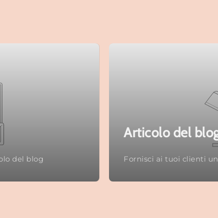
Articolo del blo
colo del blog
Fornisci ai tuoi clienti u