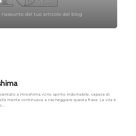
n riassunto del tuo articolo del blog
shima
entato a Hiroshima.«Uno spirito indomabile, capace di
ella mente continuava a riecheggiare questa frase. La vita è
...