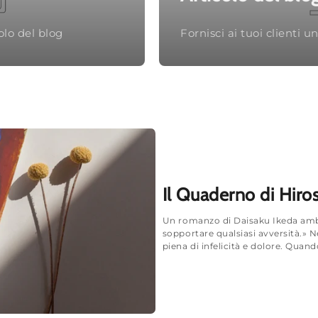
colo del blog
Fornisci ai tuoi clienti u
Il Quaderno di Hiro
Un romanzo di Daisaku Ikeda ambi
sopportare qualsiasi avversità.» N
piena di infelicità e dolore. Quando