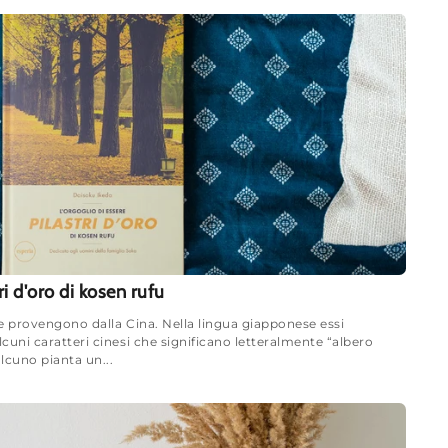
ri d'oro di kosen rufu
ne provengono dalla Cina. Nella lingua giapponese essi
uni caratteri cinesi che significano letteralmente “albero
lcuno pianta un...