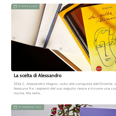
13 APRILE 2023
La scelta di Alessandro
333a.C. Alessandro Magno, volto alla conquista dell'Oriente, 
Nessuno fra i sapienti del suo seguito riesce a trovare una cu
morte. Ma nella...
20 FEBBRAIO 2023