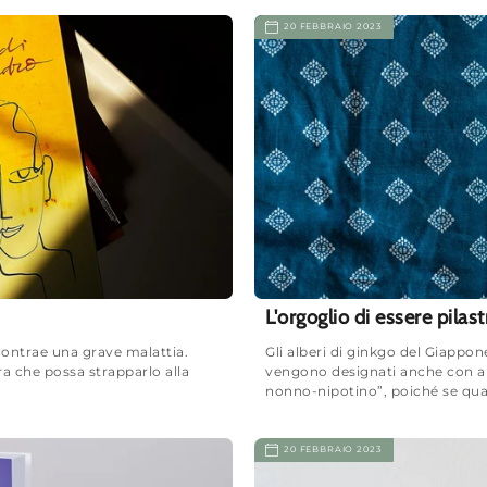
20 FEBBRAIO 2023
L'orgoglio di essere pilast
contrae una grave malattia.
Gli alberi di ginkgo del Giappo
ra che possa strapparlo alla
vengono designati anche con alc
nonno-nipotino”, poiché se qua
20 FEBBRAIO 2023