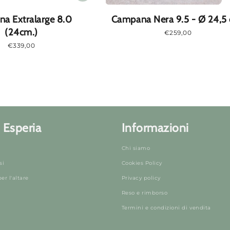
a Extralarge 8.0
Campana Nera 9.5 - Ø 24,5
(24cm.)
Prezzo
€259,00
normale
Prezzo
€339,00
normale
 Esperia
Informazioni
Chi siamo
si
Cookies Policy
r l'altare
Privacy policy
Reso e rimborso
Termini e condizioni di vendita