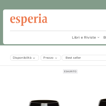
Vai al
contenuto
C
Campana
o
Libri e Riviste
B
l
Disponibilità
Prezzo
l
ESAURITO
e
z