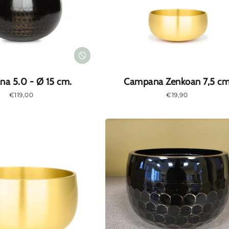
a 5.0 - Ø 15 cm.
Campana Zenkoan 7,5 c
Prezzo
€119,00
Prezzo
€19,90
normale
normale