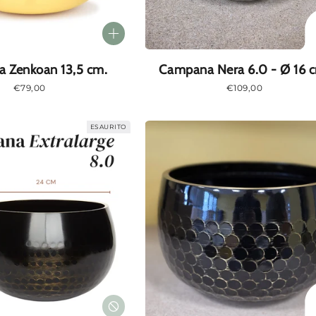
 Zenkoan 13,5 cm.
Campana Nera 6.0 - Ø 16 
Prezzo
€79,00
Prezzo
€109,00
normale
normale
ESAURITO