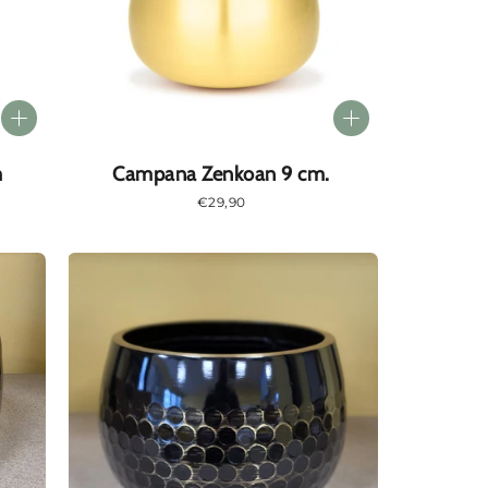
m
Campana Zenkoan 9 cm.
Prezzo
€29,90
normale