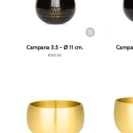
i
o
n
Campana 3.5 - Ø 11 cm.
Campan
e
Prezzo
€69,00
normale
: