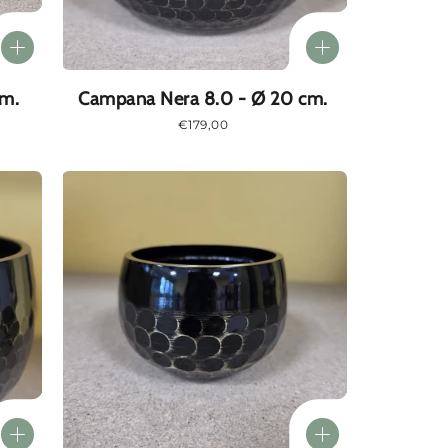
cm.
Campana Nera 8.0 - Ø 20 cm.
Prezzo
€179,00
normale