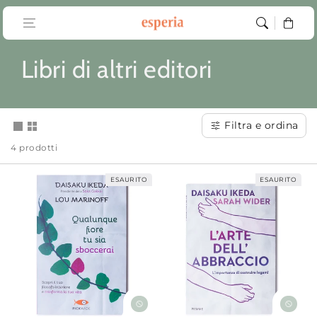
Vai al
contenuto
Carrello
C
Libri di altri editori
o
l
Filtra e ordina
4 prodotti
l
e
ESAURITO
ESAURITO
z
i
o
n