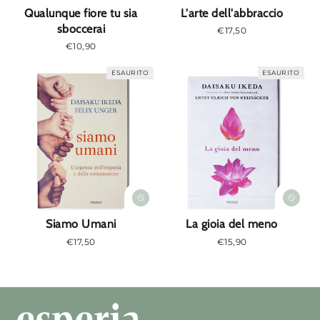
e
Qualunque fiore tu sia
L'arte dell'abbraccio
sboccerai
Prezzo
€17,50
:
normale
Prezzo
€10,90
normale
ESAURITO
ESAURITO
Siamo Umani
La gioia del meno
Prezzo
€17,50
Prezzo
€15,90
normale
normale