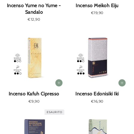
e
Incenso Yume no Yume -
Incenso Meikoh Eiju
Sandalo
Prezzo
€19,90
:
normale
Prezzo
€12,90
normale
Incenso Kafuh Cipresso
Incenso Edonisiki Iki
Prezzo
€9,90
Prezzo
€16,90
normale
normale
ESAURITO