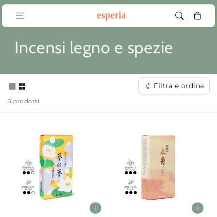
Vai al
contenuto
Carrello
C
Incensi legno e spezie
o
l
Filtra e ordina
8 prodotti
l
e
z
i
o
n