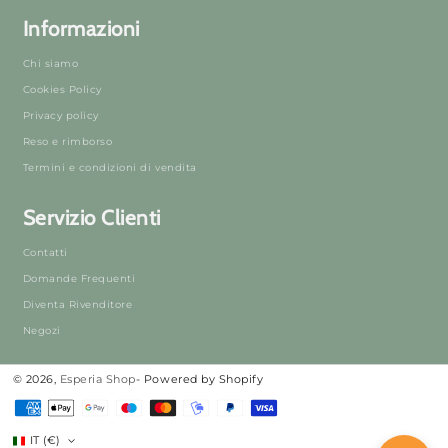
Informazioni
Chi siamo
Cookies Policy
Privacy policy
Reso e rimborso
Termini e condizioni di vendita
Servizio Clienti
Contatti
Domande Frequenti
Diventa Rivenditore
Negozi
© 2026,
Esperia Shop
- Powered by Shopify
Metodi
di
IT (€)