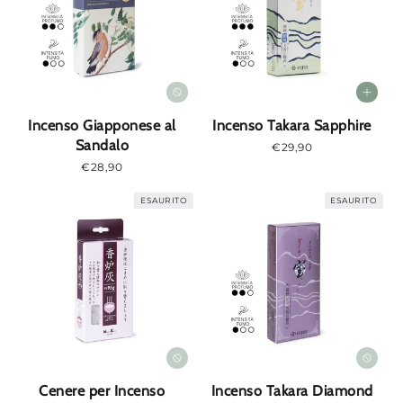
Incenso Giapponese al
Incenso Takara Sapphire
Sandalo
Prezzo
€29,90
normale
Prezzo
€28,90
normale
ESAURITO
ESAURITO
Cenere per Incenso
Incenso Takara Diamond