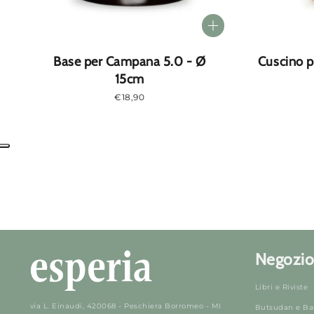
Base per Campana 5.0 - Ø
Cuscino 
15cm
Prezzo
€18,90
normale
Negozio
Libri e Riviste
via L. Einaudi, 420068 - Peschiera Borromeo - MI
Butsudan e Ba