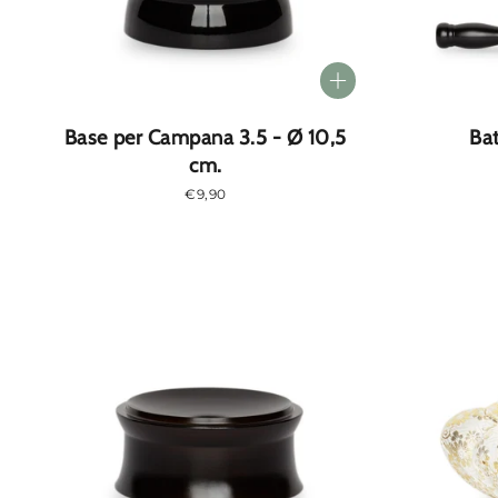
Base per Campana 3.5 - Ø 10,5
Bat
cm.
Prezzo
€9,90
normale