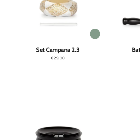
i
o
n
Set Campana 2.3
Bat
e
Prezzo
€29,00
normale
: