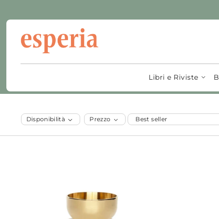
Vai al
contenuto
C
Campane
o
Libri e Riviste
B
l
Disponibilità
Prezzo
l
e
z