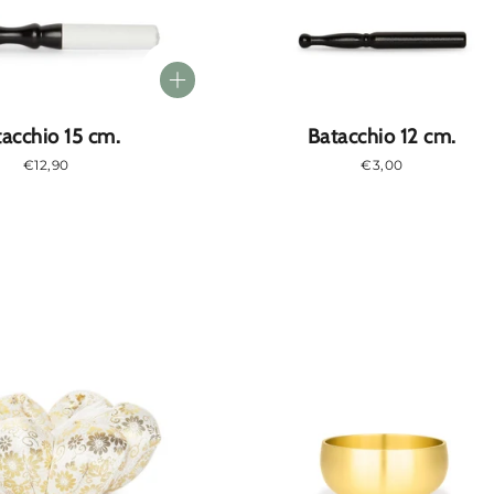
acchio 15 cm.
Batacchio 12 cm.
Prezzo
€12,90
Prezzo
€3,00
normale
normale