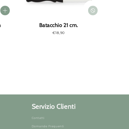
m
Batacchio 21 cm.
Prezzo
€18,90
normale
Servizio Clienti
Contatti
Domande Frequenti