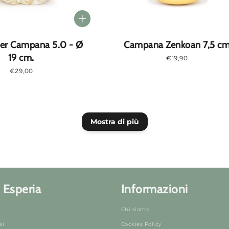
per Campana 5.0 - Ø
Campana Zenkoan 7,5 c
19 cm.
Prezzo
€19,90
normale
Prezzo
€29,00
normale
Mostra di più
 Esperia
Informazioni
Chi siamo
si
Cookies Policy