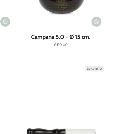
Campana 5.0 - Ø 15 cm.
Prezzo
€119,00
normale
ESAURITO