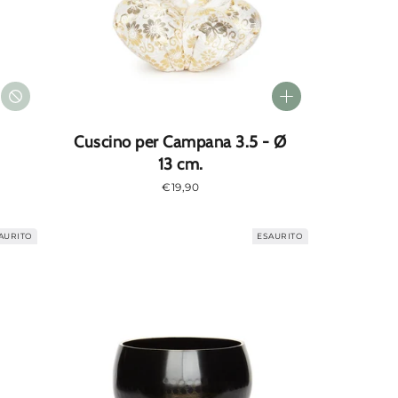
Cuscino per Campana 3.5 - Ø
13 cm.
Prezzo
€19,90
normale
AURITO
ESAURITO