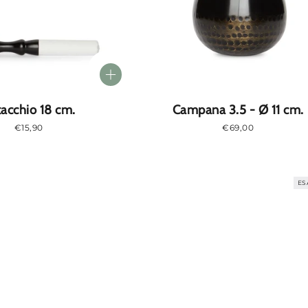
acchio 18 cm.
Campana 3.5 - Ø 11 cm.
Prezzo
€15,90
Prezzo
€69,00
normale
normale
ES