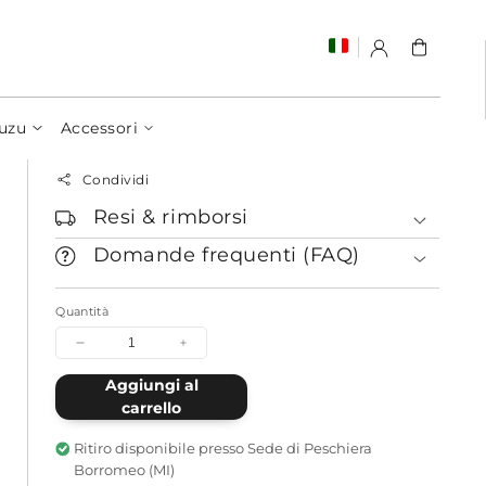
Carrello
uzu
Accessori
Condividi
Resi & rimborsi
Domande frequenti (FAQ)
Quantità
Diminuisci
Aumenta
quantità
quantità
Aggiungi al
per
per
carrello
Stand
Stand
per
per
Omamori
Omamori
Ritiro disponibile presso
Sede di Peschiera
quadrato
quadrato
Borromeo (MI)