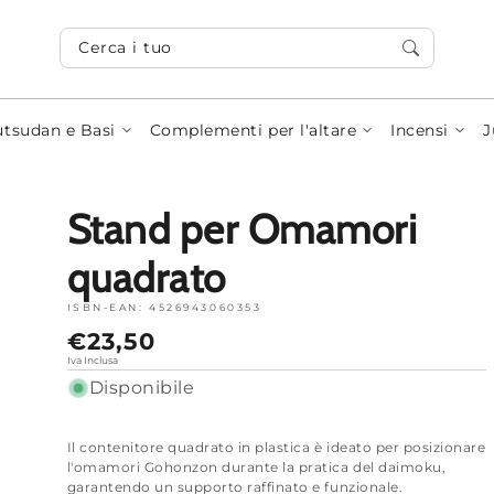
Cerca i tuoi articoli...
tsudan e Basi
Complementi per l'altare
Incensi
J
Stand per Omamori
quadrato
ISBN-EAN:
4526943060353
Prezzo
€23,50
normale
Iva Inclusa
Disponibile
Il contenitore quadrato in plastica è ideato per posizionare
l'omamori Gohonzon durante la pratica del daimoku,
garantendo un supporto raffinato e funzionale.