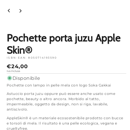
Apri
media
1
in
modalità
Pochette porta juzu Apple
Skin®
ISBN-EAN:
8050714193590
Prezzo
€24,00
normale
Iva Inclusa
Disponibile
Pochette con lampo in pelle mela con logo Soka Gakkai
Astuccio porta juzu oppure può essere anche usato come
pochette, beauty o altro ancora. Morbido al tatto,
impermeabile, oggetto da design, non si riga, lavabile,
antiscivolo.
AppleSkin® è un materiale ecosostenibile prodotto con bucce
e torsoli di mela. Il risultato è una pelle ecologica, vegana e
crueltyfree.