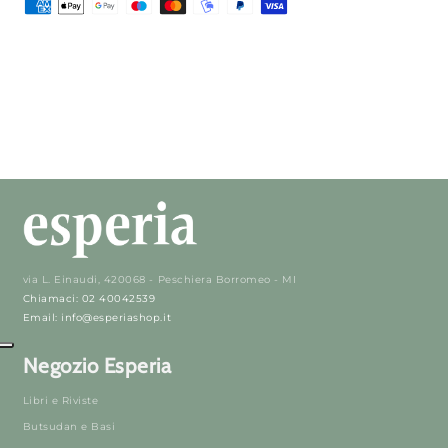
via L. Einaudi, 420068 - Peschiera Borromeo - MI
Chiamaci: 02 40042539
Email: info@esperiashop.it
Negozio Esperia
Libri e Riviste
Butsudan e Basi