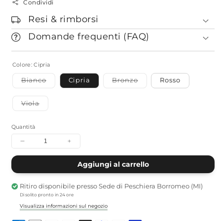
Condividi
Resi & rimborsi
Domande frequenti (FAQ)
Colore:
Cipria
Bianco
Cipria
Bronzo
Rosso
Variante
Variante
esaurita
esaurita
o
o
Viola
non
non
Variante
disponibile
disponibile
esaurita
o
non
Quantità
disponibile
Diminuisci
Aumenta
quantità
quantità
per
per
Aggiungi al carrello
Pochette
Pochette
porta
porta
Ritiro disponibile presso
Sede di Peschiera Borromeo (MI)
juzu
juzu
Di solito pronto in 24 ore
Apple
Apple
Skin®
Skin®
Visualizza informazioni sul negozio