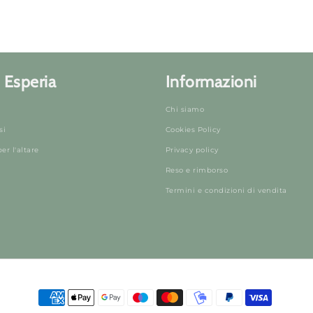
 Esperia
Informazioni
Chi siamo
si
Cookies Policy
r l'altare
Privacy policy
Reso e rimborso
Termini e condizioni di vendita
Metodi