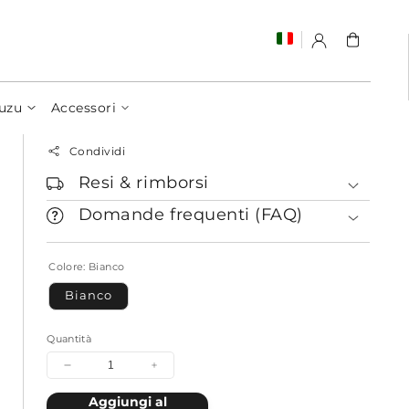
Carrello
uzu
Accessori
Condividi
Resi & rimborsi
Domande frequenti (FAQ)
Colore:
Bianco
Bianco
Quantità
Diminuisci
Aumenta
quantità
quantità
Aggiungi al
per
per