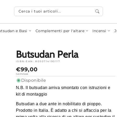
Cerca i tuoi articoli...
tsudan e Basi
Complementi per l'altare
Incensi
J
Butsudan Perla
ISBN-EAN:
8050714190117
Prezzo
€99,00
normale
Iva Inclusa
Disponibile
N.B. Il butsudan arriva smontato con istruzioni e
kit di montaggio
Butsudan a due ante in nobilitato di pioppo.
Prodotto in Italia. È adatto a chi si affaccia per la
prima volta alla ricerca di un altare per custodire il