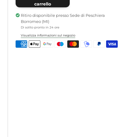
carrello
Butsudan
Butsudan
Perla
Perla
Ritiro disponibile presso
Sede di Peschiera
Borromeo (MI)
Di solito pronto in 24 ore
Visualizza informazioni sul negozio