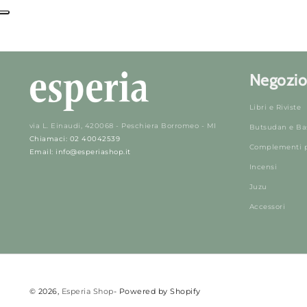
Negozio
Libri e Riviste
via L. Einaudi, 420068 - Peschiera Borromeo - MI
Butsudan e Ba
Chiamaci: 02 40042539
Complementi pe
Email: info@esperiashop.it
Incensi
Juzu
Accessori
© 2026,
Esperia Shop
- Powered by Shopify