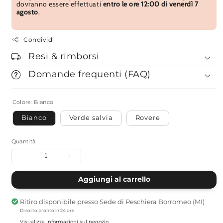
dovranno essere effettuati
entro le ore 12:00 di venerdì 7
agosto
.
Condividi
Resi & rimborsi
Domande frequenti (FAQ)
Colore:
Bianco
Bianco
Verde salvia
Rovere
Quantità
Diminuisci
Aumenta
quantità
quantità
per
per
Aggiungi al carrello
Butsudan
Butsudan
Linea
Linea
Ritiro disponibile presso
Sede di Peschiera Borromeo (MI)
Di solito pronto in 24 ore
Visualizza informazioni sul negozio