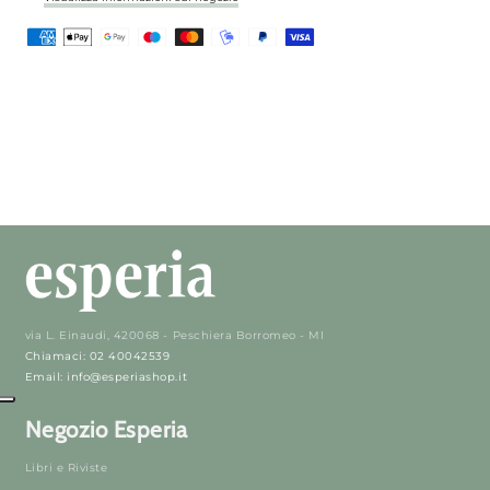
via L. Einaudi, 420068 - Peschiera Borromeo - MI
Chiamaci: 02 40042539
Email: info@esperiashop.it
Negozio Esperia
Libri e Riviste