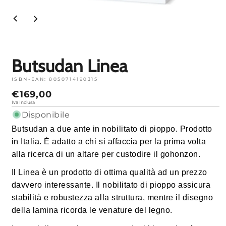
Apri
media
1
in
modalità
Butsudan Linea
ISBN-EAN:
8050714190315
Prezzo
€169,00
normale
Iva Inclusa
Disponibile
Butsudan a due ante in nobilitato di pioppo. Prodotto
in Italia. È adatto a chi si affaccia per la prima volta
alla ricerca di un altare per custodire il gohonzon.
Il Linea è un prodotto di ottima qualità ad un prezzo
davvero interessante. Il nobilitato di pioppo assicura
stabilità e robustezza alla struttura, mentre il disegno
della lamina ricorda le venature del legno.