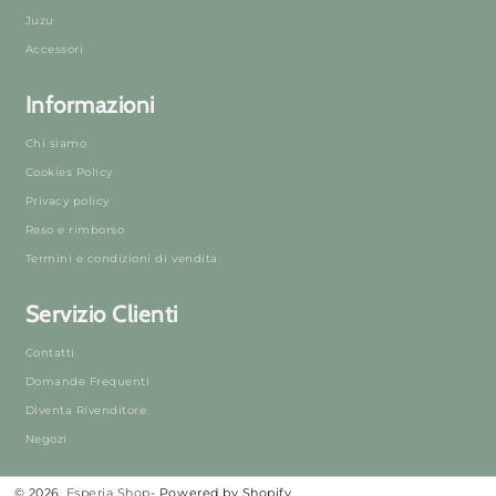
Juzu
Accessori
Informazioni
Chi siamo
Cookies Policy
Privacy policy
Reso e rimborso
Termini e condizioni di vendita
Servizio Clienti
Contatti
Domande Frequenti
Diventa Rivenditore
Negozi
© 2026,
Esperia Shop
- Powered by Shopify