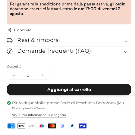
Per garantire la spedizione prima della pausa estiva, gli ordini
dovranno essere effettuati
entro le ore 12:00 di venerdì 7
agosto
.
Condividi
Resi & rimborsi
Domande frequenti (FAQ)
Quantità
Diminuisci
Aumenta
quantità
quantità
per
per
Aggiungi al carrello
Guardiani
Guardiani
Trasparenti
Trasparenti
Ritiro disponibile presso
Sede di Peschiera Borromeo (MI)
-
-
Di solito pronto in 24 ore
(coppia)
(coppia)
Visualizza informazioni sul negozio