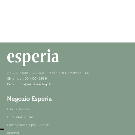
via L. Einaudi, 420068 - Peschiera Borromeo - MI
Chiamaci: 02 40042539
Email: info@esperiashop.it
Negozio Esperia
Libri e Riviste
Butsudan e Basi
Complementi per l'altare
Incensi