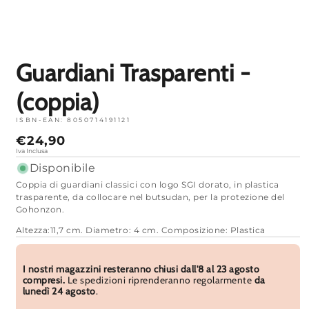
Apri
media
1
in
modalità
Guardiani Trasparenti -
(coppia)
ISBN-EAN:
8050714191121
Prezzo
€24,90
normale
Iva Inclusa
Disponibile
Coppia di guardiani classici con logo SGI dorato, in plastica
trasparente
, da collocare nel butsudan, per la protezione del
Gohonzon.
Altezza:11,7 cm. Diametro: 4 cm. Composizione: Plastica
I nostri magazzini resteranno chiusi dall'8 al 23 agosto
compresi.
Le spedizioni riprenderanno regolarmente
da
lunedì 24 agosto
.