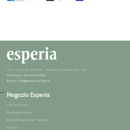
via L. Einaudi, 420068 - Peschiera Borromeo - MI
Chiamaci: 02 40042539
Email: info@esperiashop.it
Negozio Esperia
Libri e Riviste
Butsudan e Basi
Complementi per l'altare
Incensi