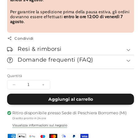
Per garantire la spedizione prima della pausa estiva, gli ordini
dovranno essere effettuati
entro le ore 12:00 di venerdì 7
agosto
.
Condividi
Resi & rimborsi
Domande frequenti (FAQ)
Quantità
Diminuisci
Aumenta
quantità
quantità
per
per
Aggiungi al carrello
Incenso
Incenso
Zero
Zero
Ritiro disponibile presso
Sede di Peschiera Borromeo (MI)
Black
Black
Di solito pronto in 24 ore
Visualizza informazioni sul negozio