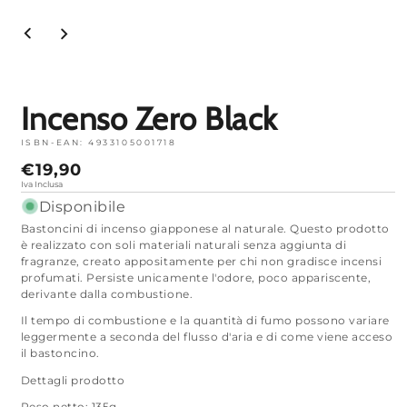
Apri
media
1
in
modalità
Incenso Zero Black
ISBN-EAN:
4933105001718
Prezzo
€19,90
normale
Iva Inclusa
Disponibile
Bastoncini di incenso giapponese al naturale. Questo prodotto
è realizzato con soli materiali naturali senza aggiunta di
fragranze, creato appositamente per chi non gradisce incensi
profumati. Persiste unicamente l'odore, poco appariscente,
derivante dalla combustione.
Il tempo di combustione e la quantità di fumo possono variare
leggermente a seconda del flusso d'aria e di come viene acceso
il bastoncino.
Dettagli prodotto