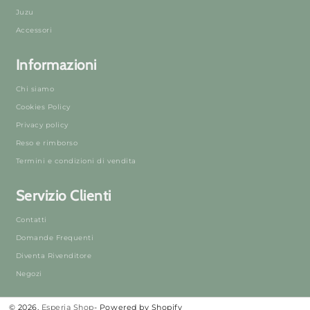
Juzu
Accessori
Informazioni
Chi siamo
Cookies Policy
Privacy policy
Reso e rimborso
Termini e condizioni di vendita
Servizio Clienti
Contatti
Domande Frequenti
Diventa Rivenditore
Negozi
© 2026,
Esperia Shop
- Powered by Shopify