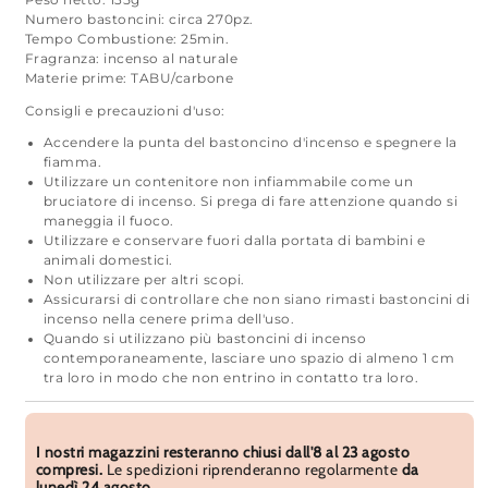
Peso netto: 135g
Numero bastoncini: circa 270pz.
Tempo Combustione: 25min.
Fragranza: incenso al naturale
Materie prime: TABU/carbone
Consigli e precauzioni d'uso:
Accendere la punta del bastoncino d'incenso e spegnere la
fiamma.
Utilizzare un contenitore non infiammabile come un
bruciatore di incenso. Si prega di fare attenzione quando si
maneggia il fuoco.
Utilizzare e conservare fuori dalla portata di bambini e
animali domestici.
Non utilizzare per altri scopi.
Assicurarsi di controllare che non siano rimasti bastoncini di
incenso nella cenere prima dell'uso.
Quando si utilizzano più bastoncini di incenso
contemporaneamente, lasciare uno spazio di almeno 1 cm
tra loro in modo che non entrino in contatto tra loro.
I nostri magazzini resteranno chiusi dall'8 al 23 agosto
compresi.
Le spedizioni riprenderanno regolarmente
da
lunedì 24 agosto
.