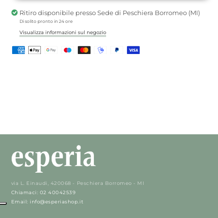
Mainichi-
Mainichi-
Ritiro disponibile presso
Sede di Peschiera Borromeo (MI)
Koh
Koh
Di solito pronto in 24 ore
Kyara
Kyara
Visualizza informazioni sul negozio
via L. Einaudi, 420068 - Peschiera Borromeo - MI
Chiamaci: 02 40042539
Email: info@esperiashop.it