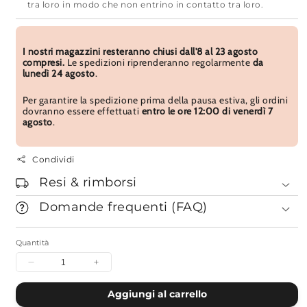
tra loro in modo che non entrino in contatto tra loro.
I nostri magazzini resteranno chiusi dall'8 al 23 agosto
compresi.
Le spedizioni riprenderanno regolarmente
da
lunedì 24 agosto
.
Per garantire la spedizione prima della pausa estiva, gli ordini
dovranno essere effettuati
entro le ore 12:00 di venerdì 7
agosto
.
Condividi
Resi & rimborsi
Domande frequenti (FAQ)
Quantità
Diminuisci
Aumenta
quantità
quantità
per
per
Aggiungi al carrello
Incenso
Incenso