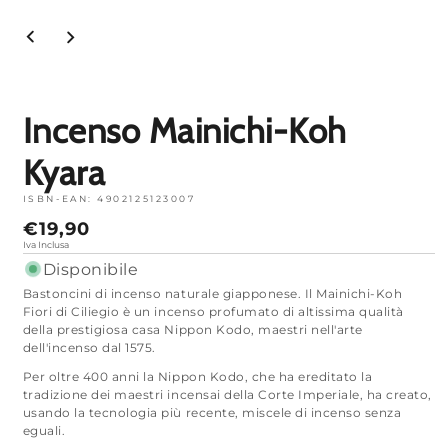
Apri
media
1
in
modalità
Incenso Mainichi-Koh
Kyara
ISBN-EAN:
4902125123007
Prezzo
€19,90
normale
Iva Inclusa
Disponibile
Bastoncini di incenso naturale giapponese. Il Mainichi-Koh
Fiori di Ciliegio è un incenso profumato di altissima qualità
della prestigiosa casa Nippon Kodo, maestri nell'arte
dell'incenso dal 1575.
Per oltre 400 anni la Nippon Kodo, che ha ereditato la
tradizione dei maestri incensai della Corte Imperiale, ha creato,
usando la tecnologia più recente, miscele di incenso senza
eguali.