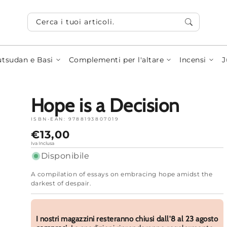
Cerca i tuoi articoli...
tsudan e Basi
Complementi per l'altare
Incensi
J
Hope is a Decision
ISBN-EAN:
9788193807019
Prezzo
€13,00
normale
Iva Inclusa
Disponibile
A compilation of essays on embracing hope amidst the
darkest of despair.
I nostri magazzini resteranno chiusi dall'8 al 23 agosto