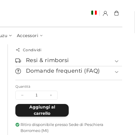
Carrello
uzu
Accessori
Condividi
Resi & rimborsi
Domande frequenti (FAQ)
Quantità
Diminuisci
Aumenta
quantità
quantità
Aggiungi al
per
per
carrello
Hope
Hope
is
is
a
a
Ritiro disponibile presso
Sede di Peschiera
Decision
Decision
Borromeo (MI)