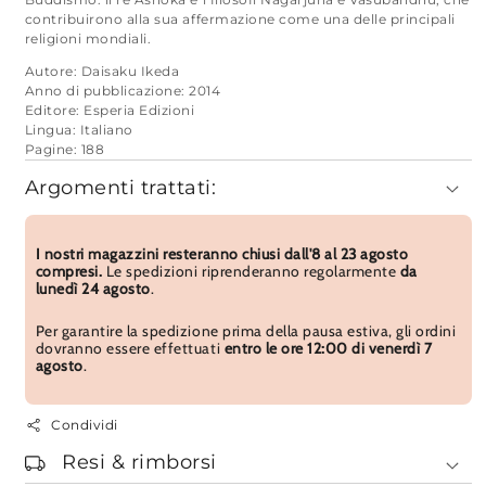
Buddismo: il re Ashoka e i filosofi Nagarjuna e Vasubandhu, che
contribuirono alla sua affermazione come una delle principali
religioni mondiali.
Autore: Daisaku Ikeda
Anno di pubblicazione: 2014
Editore: Esperia Edizioni
Lingua: Italiano
Pagine: 188
Argomenti trattati:
I nostri magazzini resteranno chiusi dall'8 al 23 agosto
compresi.
Le spedizioni riprenderanno regolarmente
da
lunedì 24 agosto
.
Per garantire la spedizione prima della pausa estiva, gli ordini
dovranno essere effettuati
entro le ore 12:00 di venerdì 7
agosto
.
Condividi
Resi & rimborsi