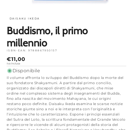
Apri
media
1
DAISAKU IKEDA
in
modalità
Buddismo, il primo
millennio
ISBN-EAN:
9788867950157
Prezzo
€11,00
normale
Iva Inclusa
Disponibile
Il volume affronta lo sviluppo del Buddismo dopo la morte del
suo fondatore
Shakyamuni
. A partire dal primo concilio,
organizzato dai discepoli diretti di Shakyamuni, che mise
ordine nel complesso sistema degli insegnamenti del Budda,
fino alla nascita del movimento Mahayana, le cui origini
restano poco definite. Daisaku Ikeda esamina le scarse notizie
storiche giunte sino a noi e le interpreta con l’originalità e
l’intuizione che lo caratterizzano. Espone i principi essenziali
del Sutra del Loto, la scrittura fondamentale del Grande Veicolo
e ripercorre le vicende di alcuni protagonisti della storia del