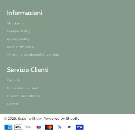
Informazioni
Chi siamo
Cookies Policy
Privacy policy
Reso e rimborso
Termini e condizioni di vendita
Servizio Clienti
Contatti
Domande Frequenti
Diventa Rivenditore
Negozi
© 2026,
Esperia Shop
- Powered by Shopify
Metodi
di