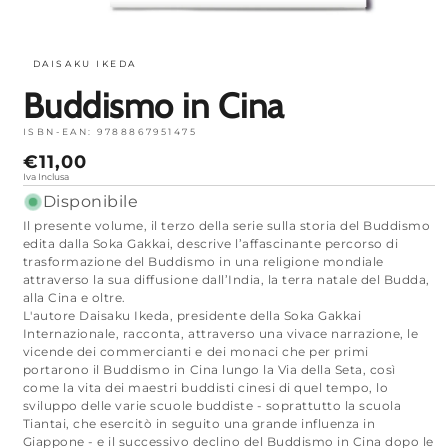
Apri
media
1
DAISAKU IKEDA
in
modalità
Buddismo in Cina
ISBN-EAN:
9788867951475
Prezzo
€11,00
normale
Iva Inclusa
Disponibile
Il presente volume, il terzo della serie sulla storia del Buddismo
edita dalla Soka Gakkai, descrive l’affascinante percorso di
trasformazione del Buddismo in una religione mondiale
attraverso la sua diffusione dall’India, la terra natale del Budda,
alla Cina e oltre.
L'autore Daisaku Ikeda, presidente della Soka Gakkai
Internazionale, racconta, attraverso una vivace narrazione, le
vicende dei commercianti e dei monaci che per primi
portarono il Buddismo in Cina lungo la Via della Seta, così
come la vita dei maestri buddisti cinesi di quel tempo, lo
sviluppo delle varie scuole buddiste - soprattutto la scuola
Tiantai, che esercitò in seguito una grande influenza in
Giappone - e il successivo declino del Buddismo in Cina dopo le