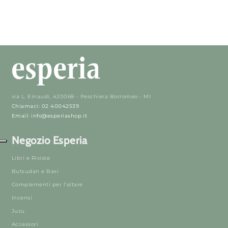
via L. Einaudi, 420068 - Peschiera Borromeo - MI
Chiamaci: 02 40042539
Email: info@esperiashop.it
Negozio Esperia
Libri e Riviste
Butsudan e Basi
Complementi per l'altare
Incensi
Juzu
Accessori