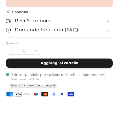
Condividi
Resi & rimborsi
Domande frequenti (FAQ)
Quantità
Diminuisci
Aumenta
quantità
quantità
per
per
Aggiungi al carrello
Buddismo
Buddismo
in
in
Ritiro disponibile presso
Sede di Peschiera Borromeo (MI)
Cina
Cina
Di solito pronto in 24 ore
Visualizza informazioni sul negozio