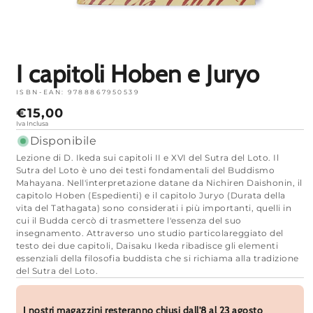
Apri
media
1
in
modalità
I capitoli Hoben e Juryo
ISBN-EAN:
9788867950539
Prezzo
€15,00
normale
Iva Inclusa
Disponibile
Lezione di D. Ikeda sui capitoli II e XVI del Sutra del Loto. Il
Sutra del Loto è uno dei testi fondamentali del Buddismo
Mahayana. Nell'interpretazione datane da Nichiren Daishonin, il
capitolo Hoben (Espedienti) e il capitolo Juryo (Durata della
vita del Tathagata) sono considerati i più importanti, quelli in
cui il Budda cercò di trasmettere l'essenza del suo
insegnamento. Attraverso uno studio particolareggiato del
testo dei due capitoli, Daisaku Ikeda ribadisce gli elementi
essenziali della filosofia buddista che si richiama alla tradizione
del Sutra del Loto.
I nostri magazzini resteranno chiusi dall'8 al 23 agosto