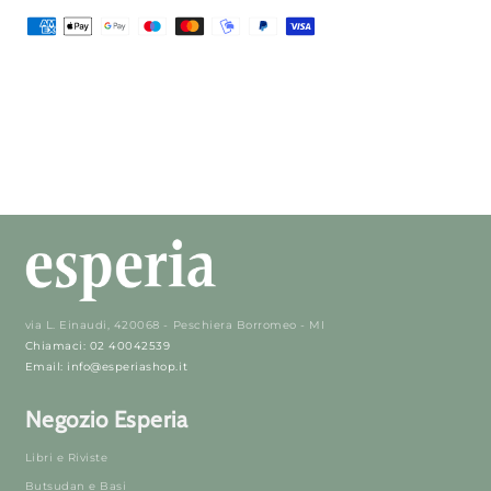
via L. Einaudi, 420068 - Peschiera Borromeo - MI
Chiamaci: 02 40042539
Email: info@esperiashop.it
Negozio Esperia
Libri e Riviste
Butsudan e Basi