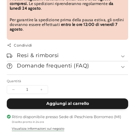
compresi.
Le spedizioni riprenderanno regolarmente
da
lunedì 24 agosto
.
Per garantire la spedizione prima della pausa estiva, gli ordini
dovranno essere effettuati
entro le ore 12:00 di venerdì 7
agosto
.
Condividi
Resi & rimborsi
Domande frequenti (FAQ)
Quantità
Diminuisci
Aumenta
quantità
quantità
per
per
Aggiungi al carrello
I
I
capitoli
capitoli
Ritiro disponibile presso
Sede di Peschiera Borromeo (MI)
Hoben
Hoben
Di solito pronto in 24 ore
e
e
Juryo
Juryo
Visualizza informazioni sul negozio