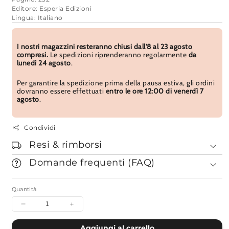
Editore: Esperia Edizioni
Lingua: Italiano
I nostri magazzini resteranno chiusi dall'8 al 23 agosto
compresi.
Le spedizioni riprenderanno regolarmente
da
lunedì 24 agosto
.
Per garantire la spedizione prima della pausa estiva, gli ordini
dovranno essere effettuati
entro le ore 12:00 di venerdì 7
agosto
.
Condividi
Resi & rimborsi
Domande frequenti (FAQ)
Quantità
Diminuisci
Aumenta
quantità
quantità
per
per
Aggiungi al carrello