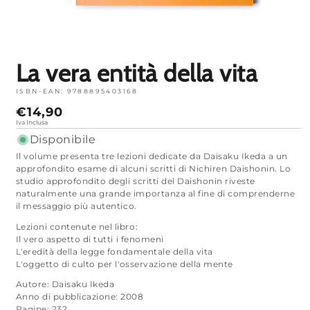
Apri
media
1
in
modalità
La vera entità della vita
ISBN-EAN:
9788895403168
Prezzo
€14,90
normale
Iva Inclusa
Disponibile
Il volume presenta tre lezioni dedicate da Daisaku Ikeda a un
approfondito esame di alcuni scritti di Nichiren Daishonin. Lo
studio approfondito degli scritti del Daishonin riveste
naturalmente una grande importanza al fine di comprenderne
il messaggio più autentico.
Lezioni contenute nel libro:
Il vero aspetto di tutti i fenomeni
L'eredità della legge fondamentale della vita
L'oggetto di culto per l'osservazione della mente
Autore: Daisaku Ikeda
Anno di pubblicazione: 2008
Pagine: 232