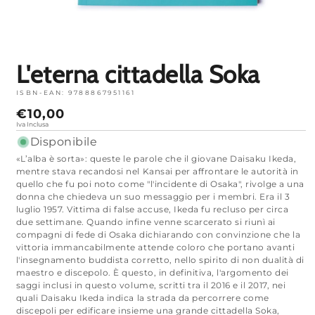
Apri
media
1
in
modalità
L'eterna cittadella Soka
ISBN-EAN:
9788867951161
Prezzo
€10,00
normale
Iva Inclusa
Disponibile
«L’alba è sorta»: queste le parole che il giovane Daisaku Ikeda,
mentre stava recandosi nel Kansai per affrontare le autorità in
quello che fu poi noto come "l'incidente di Osaka", rivolge a una
donna che chiedeva un suo messaggio per i membri. Era il 3
luglio 1957. Vittima di false accuse, Ikeda fu recluso per circa
due settimane. Quando infine venne scarcerato si riunì ai
compagni di fede di Osaka dichiarando con convinzione che la
vittoria immancabilmente attende coloro che portano avanti
l'insegnamento buddista corretto, nello spirito di non dualità di
maestro e discepolo. È questo, in definitiva, l'argomento dei
saggi inclusi in questo volume, scritti tra il 2016 e il 2017, nei
quali Daisaku Ikeda indica la strada da percorrere come
discepoli per edificare insieme una grande cittadella Soka,