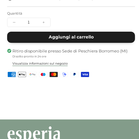
Quantità
Diminuisci
Aumenta
quantità
quantità
per
per
Aggiungi al carrello
L&#39;eterna
L&#39;eterna
cittadella
cittadella
Ritiro disponibile presso
Sede di Peschiera Borromeo (MI)
Soka
Soka
Di solito pronto in 24 ore
Visualizza informazioni sul negozio