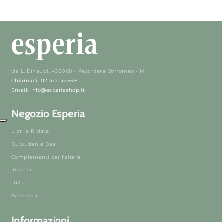
via L. Einaudi, 420068 - Peschiera Borromeo - MI
Chiamaci: 02 40042539
Email: info@esperiashop.it
Negozio Esperia
Libri e Riviste
Butsudan e Basi
Complementi per l'altare
Incensi
Juzu
Accessori
Informazioni