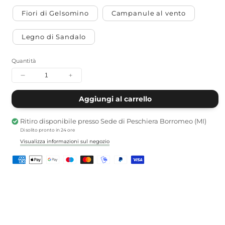
Fiori di Gelsomino
Campanule al vento
Legno di Sandalo
Quantità
Diminuisci
Aumenta
quantità
quantità
per
per
Aggiungi al carrello
Candela
Candela
di
di
Ritiro disponibile presso
Sede di Peschiera Borromeo (MI)
Soia
Soia
Di solito pronto in 24 ore
Visualizza informazioni sul negozio