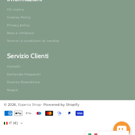
Chi siamo
Cookies Policy
Privacy policy
Reso e rimborso
Termini e condizioni di vendita
Servizio Clienti
Contatti
Domande Frequenti
Diventa Rivenditore
Negozi
© 2026,
Esperia Shop
- Powered by Shopify
Metodi
di
IT (€)
pagamento