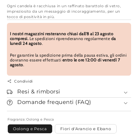
Ogni candela è racchiusa in un raffinato barattolo di vetro,
impreziosito da un messaggio di incoraggiamento, per un
tocco di positività in più.
I nostri magazzini resteranno chiusi dall'8 al 23 agosto
compresi.
Le spedizioni riprenderanno regolarmente
da
lunedì 24 agosto
.
Per garantire la spedizione prima della pausa estiva, gli ordini
dovranno essere effettuati
entro le ore 12:00 di venerdì 7
agosto
.
Condividi
Resi & rimborsi
Domande frequenti (FAQ)
Fragranza:
Oolong e Pesca
Oolong e Pesca
Fiori d'Arancio e Ebano