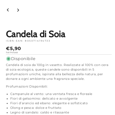
Apri
media
1
in
modalità
Candela di Soia
ISBN-EAN:
8050714194733
Prezzo
€5,90
normale
Iva Inclusa
Disponibile
Candela di soia da 100g in vasetto. Realizzate al 100% con cera
di soia ecologica, queste candele sono disponibili in 5
profumazioni uniche, ispirate alla bellezza della natura, per
donare a ogni ambiente una fragranza speciale.
Profumazioni Disponibili:
Campanule al vento: una ventata fresca e floreale
Fiori di gelsomino: delicato e avvolgente
Fiori d’arancio ed ebano: elegante e sofisticato
Olong e pesca: dolce e fruttato
Legno di sandalo: caldo e rilassante