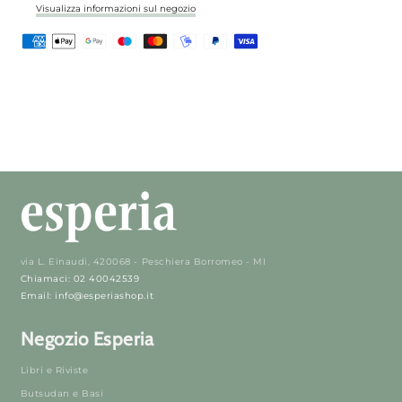
Visualizza informazioni sul negozio
via L. Einaudi, 420068 - Peschiera Borromeo - MI
Chiamaci: 02 40042539
Email: info@esperiashop.it
Negozio Esperia
Libri e Riviste
Butsudan e Basi