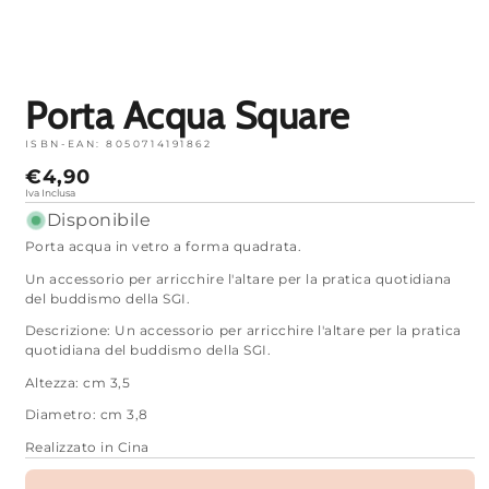
Apri
media
1
in
modalità
Porta Acqua Square
ISBN-EAN:
8050714191862
Prezzo
€4,90
normale
Iva Inclusa
Disponibile
Porta acqua in vetro a forma quadrata.
Un accessorio per arricchire l'altare per la pratica quotidiana
del buddismo della SGI.
Descrizione: Un accessorio per arricchire l'altare per la pratica
quotidiana del buddismo della SGI.
Altezza: cm 3,5
Diametro: cm 3,8
Realizzato in Cina