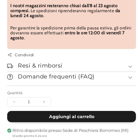
I nostri magazzini resteranno chiusi dall'8 al 23 agosto
compresi.
Le spedizioni riprenderanno regolarmente
da
lunedì 24 agosto
.
Per garantire la spedizione prima della pausa estiva, gli ordini
dovranno essere effettuati
entro le ore 12:00 di venerdì 7
agosto
.
Condividi
Resi & rimborsi
Domande frequenti (FAQ)
Quantità
Diminuisci
Aumenta
quantità
quantità
per
per
Aggiungi al carrello
Porta
Porta
Acqua
Acqua
Ritiro disponibile presso
Sede di Peschiera Borromeo (MI)
Square
Square
Di solito pronto in 24 ore